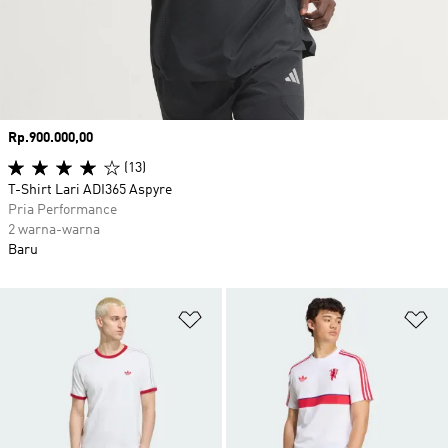
Harga
Rp.900.000,00
(13)
T-Shirt Lari ADI365 Aspyre
Pria Performance
2 warna-warna
Baru
Tambahkan ke Wishlist
Ta