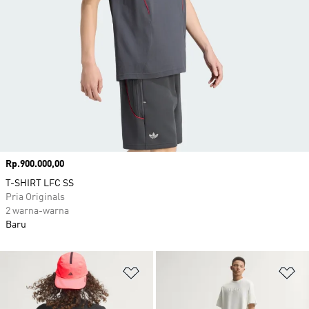
Harga
Rp.900.000,00
T-SHIRT LFC SS
Pria Originals
2 warna-warna
Baru
Tambahkan ke Wishlist
Ta