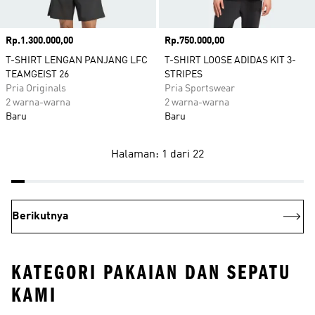
Harga
Rp.1.300.000,00
Harga
Rp.750.000,00
T-SHIRT LENGAN PANJANG LFC
T-SHIRT LOOSE ADIDAS KIT 3-
TEAMGEIST 26
STRIPES
Pria Originals
Pria Sportswear
2 warna-warna
2 warna-warna
Baru
Baru
Halaman: 1 dari 22
Berikutnya
KATEGORI PAKAIAN DAN SEPATU
KAMI