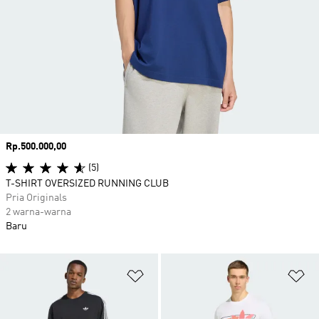
Harga
Rp.500.000,00
(5)
T-SHIRT OVERSIZED RUNNING CLUB
Pria Originals
2 warna-warna
Baru
Tambahkan ke Wishlist
Ta