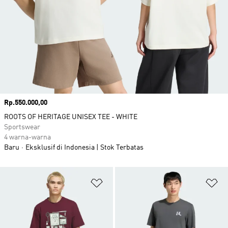
Harga
Rp.550.000,00
ROOTS OF HERITAGE UNISEX TEE - WHITE
Sportswear
4 warna-warna
Baru
Eksklusif di Indonesia | Stok Terbatas
Tambahkan ke Wishlist
Ta