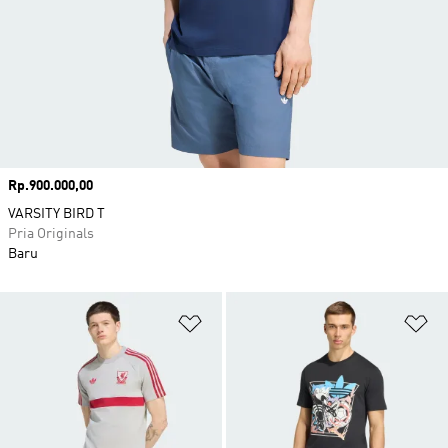
Harga
Rp.900.000,00
VARSITY BIRD T
Pria Originals
Baru
Tambahkan ke Wishlist
Ta