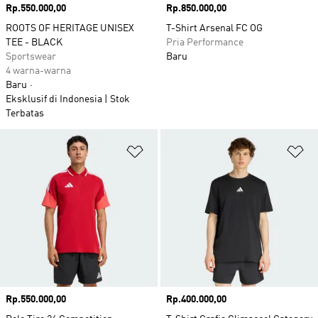
Harga
Rp.550.000,00
Harga
Rp.850.000,00
ROOTS OF HERITAGE UNISEX
T-Shirt Arsenal FC OG
TEE - BLACK
Pria Performance
Sportswear
Baru
4 warna-warna
Baru
Eksklusif di Indonesia | Stok
Terbatas
Tambahkan ke Wishlist
Ta
Harga
Rp.550.000,00
Harga
Rp.400.000,00