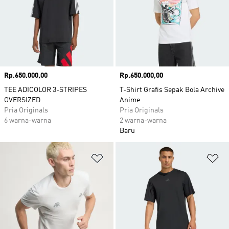
Harga
Rp.650.000,00
Harga
Rp.650.000,00
TEE ADICOLOR 3-STRIPES
T-Shirt Grafis Sepak Bola Archive
OVERSIZED
Anime
Pria Originals
Pria Originals
6 warna-warna
2 warna-warna
Baru
Tambahkan ke Wishlist
Ta