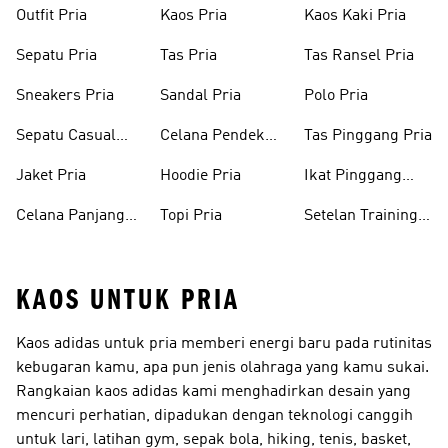
Outfit Pria
Kaos Pria
Kaos Kaki Pria
Sepatu Pria
Tas Pria
Tas Ransel Pria
Sneakers Pria
Sandal Pria
Polo Pria
Sepatu Casual
Celana Pendek
Tas Pinggang Pria
Pria
Pria
Jaket Pria
Hoodie Pria
Ikat Pinggang
Pria
Celana Panjang
Topi Pria
Setelan Training
Pria
Pria
KAOS UNTUK PRIA
Kaos adidas untuk pria memberi energi baru pada rutinitas
kebugaran kamu, apa pun jenis olahraga yang kamu sukai.
Rangkaian kaos adidas kami menghadirkan desain yang
mencuri perhatian, dipadukan dengan teknologi canggih
untuk lari, latihan gym, sepak bola, hiking, tenis, basket,