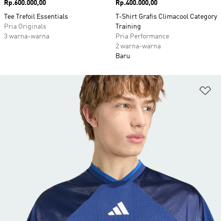
Harga
Rp.600.000,00
Harga
Rp.400.000,00
Tee Trefoil Essentials
T-Shirt Grafis Climacool Category
Pria Originals
Training
3 warna-warna
Pria Performance
2 warna-warna
Baru
Ta