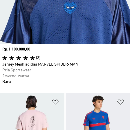
Harga
Rp.1.100.000,00
(3)
Jersey Mesh adidas MARVEL SPIDER-MAN
Pria Sportswear
2 warna-warna
Baru
Tambahkan ke Wishlist
Ta