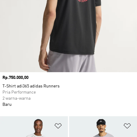
Harga
Rp.750.000,00
T-Shirt adi365 adidas Runners
Pria Performance
2 warna-warna
Baru
Tambahkan ke Wishlist
Ta