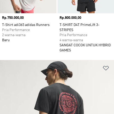
Harga
Rp.750.000,00
Harga
Rp.800.000,00
T-Shirt adi365 adidas Runners
T-SHIRT D4T PrimeLift 3-
Pria Performance
STRIPES
2 warna-warna
Pria Performance
Baru
4 warna-warna
SANGAT COCOK UNTUK HYBRID
GAMES
Ta