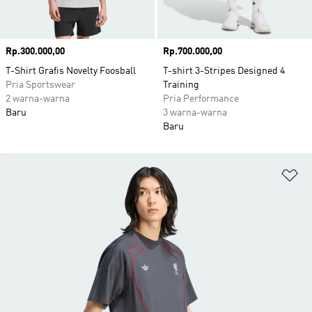
Harga
Rp.300.000,00
Harga
Rp.700.000,00
T-Shirt Grafis Novelty Foosball
T-shirt 3-Stripes Designed 4
Pria Sportswear
Training
2 warna-warna
Pria Performance
Baru
3 warna-warna
Baru
Ta