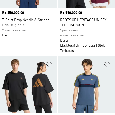
Harga
Rp.650.000,00
Harga
Rp.550.000,00
T-Shirt Drop Needle 3-Stripes
ROOTS OF HERITAGE UNISEX
Pria Originals
TEE - MAROON
2 warna-warna
Sportswear
Baru
4 warna-warna
Baru
Eksklusif di Indonesia | Stok
Terbatas
Tambahkan ke Wishlist
Ta