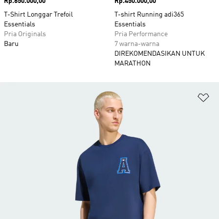
Harga
Rp.650.000,00
Harga
Rp.450.000,00
T-Shirt Longgar Trefoil
T-shirt Running adi365
Essentials
Essentials
Pria Originals
Pria Performance
Baru
7 warna-warna
DIREKOMENDASIKAN UNTUK
MARATHON
Ta