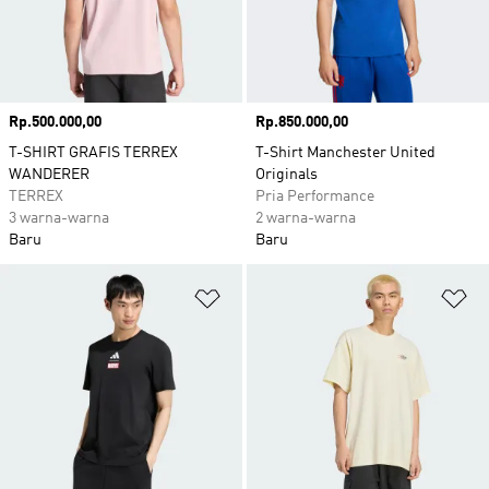
Harga
Rp.500.000,00
Harga
Rp.850.000,00
T-SHIRT GRAFIS TERREX
T-Shirt Manchester United
WANDERER
Originals
TERREX
Pria Performance
3 warna-warna
2 warna-warna
Baru
Baru
Tambahkan ke Wishlist
Ta