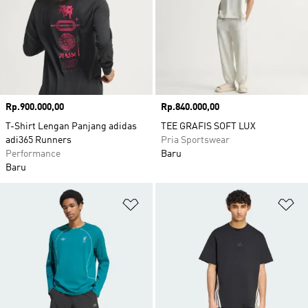
Harga
Rp.900.000,00
Harga
Rp.840.000,00
T-Shirt Lengan Panjang adidas
TEE GRAFIS SOFT LUX
adi365 Runners
Pria Sportswear
Performance
Baru
Baru
Tambahkan ke Wishlist
Ta