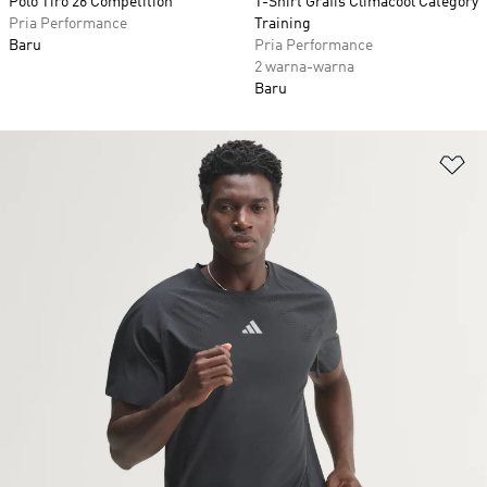
Polo Tiro 26 Competition
T-Shirt Grafis Climacool Category
Pria Performance
Training
Baru
Pria Performance
2 warna-warna
Baru
Ta