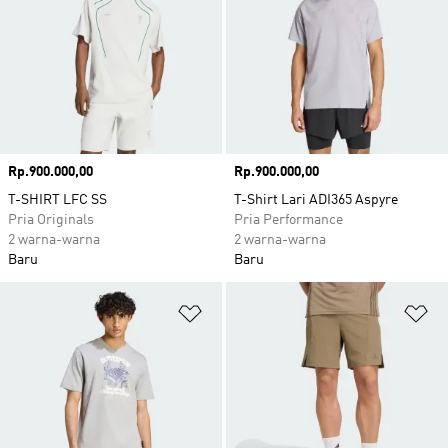
Harga
Rp.900.000,00
Harga
Rp.900.000,00
T-SHIRT LFC SS
T-Shirt Lari ADI365 Aspyre
Pria Originals
Pria Performance
2 warna-warna
2 warna-warna
Baru
Baru
Tambahkan ke Wishlist
Ta