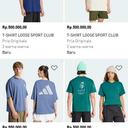
Harga
Rp.500.000,00
Harga
Rp.500.000,00
T-SHIRT LOOSE SPORT CLUB
T-SHIRT LOOSE SPORT CLUB
Pria Originals
Pria Originals
2 warna-warna
2 warna-warna
Baru
Baru
Tambahkan ke Wishlist
Ta
Harga
Rp.550.000,00
Harga
Rp.500.000,00