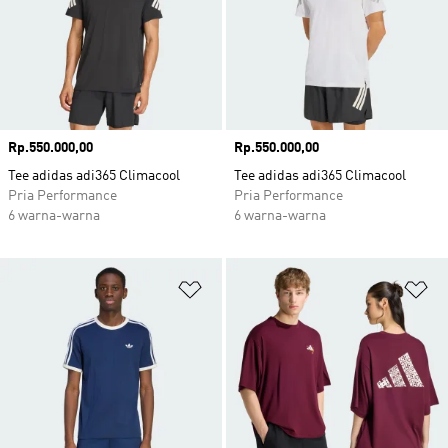
Harga
Rp.550.000,00
Harga
Rp.550.000,00
Tee adidas adi365 Climacool
Tee adidas adi365 Climacool
Pria Performance
Pria Performance
6 warna-warna
6 warna-warna
Tambahkan ke Wishlist
Ta