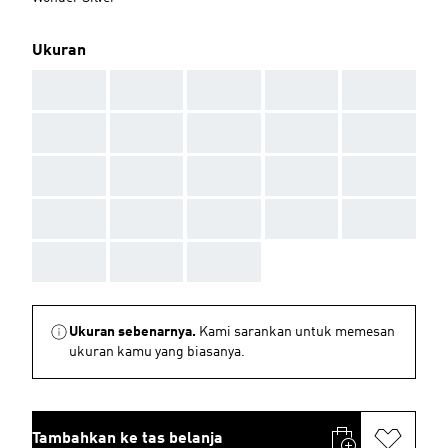
Ukuran
AAA
AAA
AAA
AAA
AAA
AAA
AAA
AAA
AAA
AAA
AAA
AAA
AAA
AAA
AAA
AAA
AAA
AAA
AAA
AAA
AAA
AAA
AAA
Ukuran sebenarnya.
Kami sarankan untuk memesan
ukuran kamu yang biasanya.
Tambahkan ke tas belanja