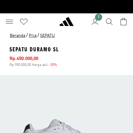
1
/
/
Beranda
Pria
SEPATU
SEPATU DURAMO SL
Harga penjualan
Rp.450.000,00
Rp.900.000,00 Harga asli
-50%
Diskon