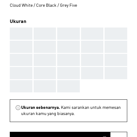
Cloud White / Core Black / Grey Five
Ukuran
AAA
AAA
AAA
AAA
AAA
AAA
AAA
AAA
AAA
AAA
AAA
AAA
AAA
AAA
AAA
AAA
AAA
AAA
AAA
AAA
AAA
AAA
AAA
Ukuran sebenarnya.
Kami sarankan untuk memesan
ukuran kamu yang biasanya.